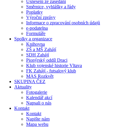
Usnesení ze zasedání
Směrnice, vyhlášky a řády
Poplatky
Výroční zprávy
Informace o zpracování osobních údajů
e-podatelna
Formuláře
Spolky a organizace
Knihovna
ZŠ a MŠ Zahájí
SDH Zahájí
Pionýrský oddíl Draci
Klub vojenské historie Vltava
FK Zahájí - futsalový klub
MAS Rozkvět
SKUPINA ČEZ
Aktuality
Fotogalerie
Kalendář akcí
Napsali o nás
Kontakt
Kontakt
Napište nám
Mapa webu