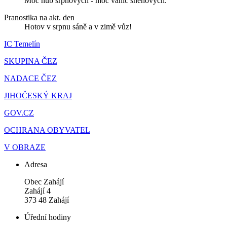
Moc hub srpnových - moc vánic sněhových.
Pranostika na akt. den
Hotov v srpnu sáně a v zimě vůz!
IC Temelín
SKUPINA ČEZ
NADACE ČEZ
JIHOČESKÝ KRAJ
GOV.CZ
OCHRANA OBYVATEL
V OBRAZE
Adresa
Obec Zahájí
Zahájí 4
373 48 Zahájí
Úřední hodiny