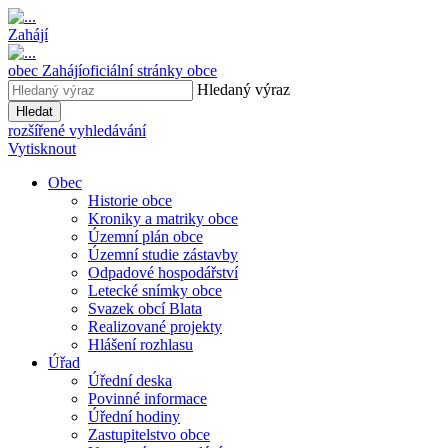
Zahájí
obec
Zahájí
oficiální stránky obce
Hledaný výraz
Hledat
rozšířené vyhledávání
Vytisknout
Obec
Historie obce
Kroniky a matriky obce
Územní plán obce
Územní studie zástavby
Odpadové hospodářství
Letecké snímky obce
Svazek obcí Blata
Realizované projekty
Hlášení rozhlasu
Úřad
Úřední deska
Povinné informace
Úřední hodiny
Zastupitelstvo obce