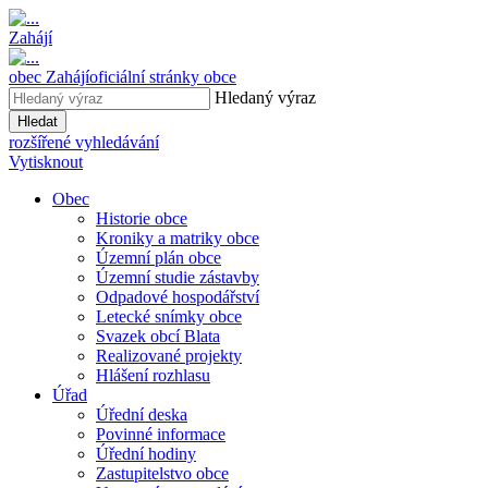
Zahájí
obec
Zahájí
oficiální stránky obce
Hledaný výraz
Hledat
rozšířené vyhledávání
Vytisknout
Obec
Historie obce
Kroniky a matriky obce
Územní plán obce
Územní studie zástavby
Odpadové hospodářství
Letecké snímky obce
Svazek obcí Blata
Realizované projekty
Hlášení rozhlasu
Úřad
Úřední deska
Povinné informace
Úřední hodiny
Zastupitelstvo obce