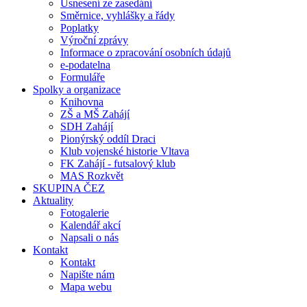
Usnesení ze zasedání
Směrnice, vyhlášky a řády
Poplatky
Výroční zprávy
Informace o zpracování osobních údajů
e-podatelna
Formuláře
Spolky a organizace
Knihovna
ZŠ a MŠ Zahájí
SDH Zahájí
Pionýrský oddíl Draci
Klub vojenské historie Vltava
FK Zahájí - futsalový klub
MAS Rozkvět
SKUPINA ČEZ
Aktuality
Fotogalerie
Kalendář akcí
Napsali o nás
Kontakt
Kontakt
Napište nám
Mapa webu