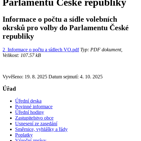
Parlamentu České republiky
Informace o počtu a sídle volebních
okrsků pro volby do Parlamentu České
republiky
2_Informace o počtu a sídlech VO.pdf
Typ: PDF dokument,
Velikost: 107.57 kB
Vyvěšeno: 19. 8. 2025
Datum sejmutí: 4. 10. 2025
Úřad
Úřední deska
Povinné informace
Úřední hodiny
Zastupitelstvo obce
Usnesení ze zasedání
Směrnice, vyhlášky a řády
Poplatky
Výroční zprávy