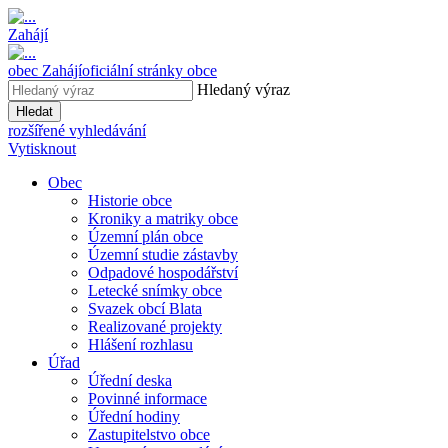
Zahájí
obec
Zahájí
oficiální stránky obce
Hledaný výraz
Hledat
rozšířené vyhledávání
Vytisknout
Obec
Historie obce
Kroniky a matriky obce
Územní plán obce
Územní studie zástavby
Odpadové hospodářství
Letecké snímky obce
Svazek obcí Blata
Realizované projekty
Hlášení rozhlasu
Úřad
Úřední deska
Povinné informace
Úřední hodiny
Zastupitelstvo obce