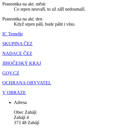
Pranostika na akt. měsíc
Co srpen neuvaří, to už září nedosmaží.
Pranostika na akt. den
Když srpen pálí, bude pálit i víno.
IC Temelín
SKUPINA ČEZ
NADACE ČEZ
JIHOČESKÝ KRAJ
GOV.CZ
OCHRANA OBYVATEL
V OBRAZE
Adresa
Obec Zahájí
Zahájí 4
373 48 Zahájí