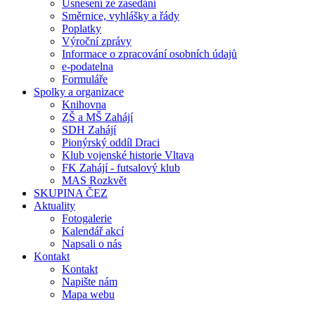
Usnesení ze zasedání
Směrnice, vyhlášky a řády
Poplatky
Výroční zprávy
Informace o zpracování osobních údajů
e-podatelna
Formuláře
Spolky a organizace
Knihovna
ZŠ a MŠ Zahájí
SDH Zahájí
Pionýrský oddíl Draci
Klub vojenské historie Vltava
FK Zahájí - futsalový klub
MAS Rozkvět
SKUPINA ČEZ
Aktuality
Fotogalerie
Kalendář akcí
Napsali o nás
Kontakt
Kontakt
Napište nám
Mapa webu