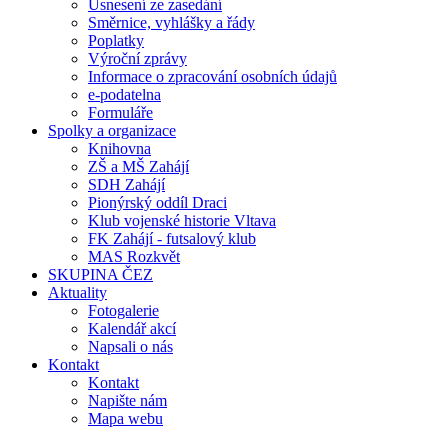
Usnesení ze zasedání
Směrnice, vyhlášky a řády
Poplatky
Výroční zprávy
Informace o zpracování osobních údajů
e-podatelna
Formuláře
Spolky a organizace
Knihovna
ZŠ a MŠ Zahájí
SDH Zahájí
Pionýrský oddíl Draci
Klub vojenské historie Vltava
FK Zahájí - futsalový klub
MAS Rozkvět
SKUPINA ČEZ
Aktuality
Fotogalerie
Kalendář akcí
Napsali o nás
Kontakt
Kontakt
Napište nám
Mapa webu