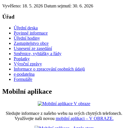
Vyvěšeno: 18. 5. 2026
Datum sejmutí: 30. 6. 2026
Úřad
Úřední deska
Povinné informace
Úřední hodiny
Zastupitelstvo obce
Usnesení ze zasedání
Směrnice, vyhlášky a řády
Poplatky
Výroční zprávy
Informace o zpracování osobních údajů
e-podatelna
Formuláře
Mobilní aplikace
Sledujte informace z našeho webu na svých chytrých telefonech.
Využívejte naši novou
mobilní aplikaci – V OBRAZE.