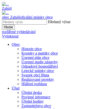
Zahájí
obec
Zahájí
oficiální stránky obce
Hledaný výraz
Hledat
rozšířené vyhledávání
Vytisknout
Obec
Historie obce
Kroniky a matriky obce
Územní plán obce
Územní studie zástavby
Odpadové hospodářství
Letecké snímky obce
Svazek obcí Blata
Realizované projekty
Hlášení rozhlasu
Úřad
Úřední deska
Povinné informace
Úřední hodiny
Zastupitelstvo obce