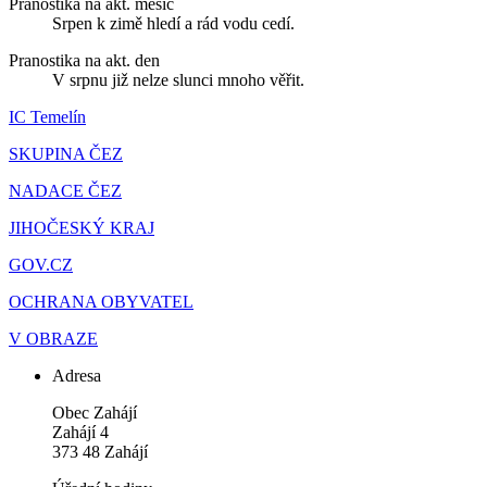
Pranostika na akt. měsíc
Srpen k zimě hledí a rád vodu cedí.
Pranostika na akt. den
V srpnu již nelze slunci mnoho věřit.
IC Temelín
SKUPINA ČEZ
NADACE ČEZ
JIHOČESKÝ KRAJ
GOV.CZ
OCHRANA OBYVATEL
V OBRAZE
Adresa
Obec Zahájí
Zahájí 4
373 48 Zahájí