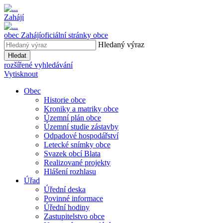
Zahájí
obec
Zahájí
oficiální stránky obce
Hledaný výraz
Hledat
rozšířené vyhledávání
Vytisknout
Obec
Historie obce
Kroniky a matriky obce
Územní plán obce
Územní studie zástavby
Odpadové hospodářství
Letecké snímky obce
Svazek obcí Blata
Realizované projekty
Hlášení rozhlasu
Úřad
Úřední deska
Povinné informace
Úřední hodiny
Zastupitelstvo obce