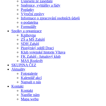
Usnesení ze zasedání
Směrnice, vyhlášky a řády
Poplatky
Výroční zprávy
Informace o zpracování osobních údajů
e-podatelna
Formuláře
Spolky a organizace
Knihovna
ZŠ a MŠ Zahájí
SDH Zahájí
Pionýrský oddíl Draci
Klub vojenské historie Vltava
FK Zahájí - futsalový klub
MAS Rozkvět
SKUPINA ČEZ
Aktuality
Fotogalerie
Kalendář akcí
Napsali o nás
Kontakt
Kontakt
Napište nám
Mapa webu