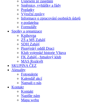
Usnesení ze zasedání
Směrnice, vyhlášky a řády
Poplatky
Výroční zprávy
Informace o zpracování osobních údajů
e-podatelna
Formuláře
Spolky a organizace
Knihovna
ZŠ a MŠ Zahájí
SDH Zahájí
Pionýrský oddíl Draci
Klub vojenské historie Vltava
FK Zahájí - futsalový klub
MAS Rozkvět
SKUPINA ČEZ
Aktuality
Fotogalerie
Kalendář akcí
Napsali o nás
Kontakt
Kontakt
Napište nám
Mapa webu