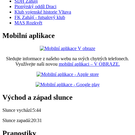
SDH Zahájí
Pionýrský oddíl Draci
Klub vojenské historie Vltava
FK Zahájí - futsalový klub
MAS Rozkvět
Mobilní aplikace
Sledujte informace z našeho webu na svých chytrých telefonech.
Využívejte naši novou
mobilní aplikaci – V OBRAZE.
Východ a západ slunce
Slunce vychází:
5:44
Slunce zapadá:
20:31
Pranostiky