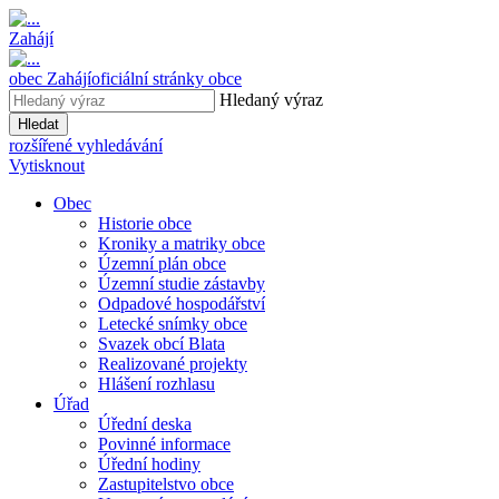
Zahájí
obec
Zahájí
oficiální stránky obce
Hledaný výraz
Hledat
rozšířené vyhledávání
Vytisknout
Obec
Historie obce
Kroniky a matriky obce
Územní plán obce
Územní studie zástavby
Odpadové hospodářství
Letecké snímky obce
Svazek obcí Blata
Realizované projekty
Hlášení rozhlasu
Úřad
Úřední deska
Povinné informace
Úřední hodiny
Zastupitelstvo obce