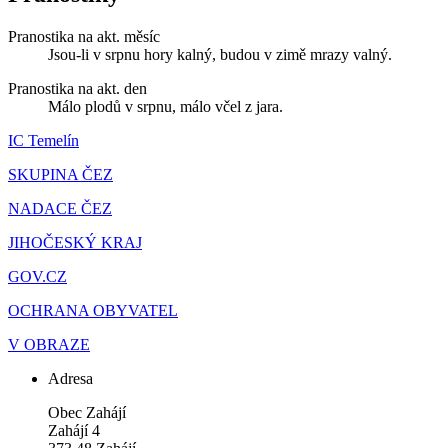
Pranostika na akt. měsíc
Jsou-li v srpnu hory kalný, budou v zimě mrazy valný.
Pranostika na akt. den
Málo plodů v srpnu, málo včel z jara.
IC Temelín
SKUPINA ČEZ
NADACE ČEZ
JIHOČESKÝ KRAJ
GOV.CZ
OCHRANA OBYVATEL
V OBRAZE
Adresa
Obec Zahájí
Zahájí 4