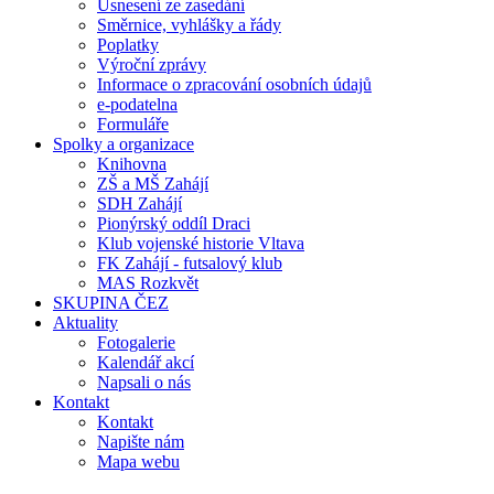
Usnesení ze zasedání
Směrnice, vyhlášky a řády
Poplatky
Výroční zprávy
Informace o zpracování osobních údajů
e-podatelna
Formuláře
Spolky a organizace
Knihovna
ZŠ a MŠ Zahájí
SDH Zahájí
Pionýrský oddíl Draci
Klub vojenské historie Vltava
FK Zahájí - futsalový klub
MAS Rozkvět
SKUPINA ČEZ
Aktuality
Fotogalerie
Kalendář akcí
Napsali o nás
Kontakt
Kontakt
Napište nám
Mapa webu