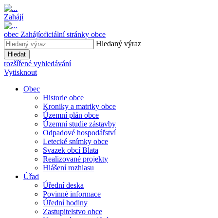
Zahájí
obec
Zahájí
oficiální stránky obce
Hledaný výraz
Hledat
rozšířené vyhledávání
Vytisknout
Obec
Historie obce
Kroniky a matriky obce
Územní plán obce
Územní studie zástavby
Odpadové hospodářství
Letecké snímky obce
Svazek obcí Blata
Realizované projekty
Hlášení rozhlasu
Úřad
Úřední deska
Povinné informace
Úřední hodiny
Zastupitelstvo obce