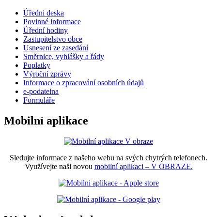
Úřední deska
Povinné informace
Úřední hodiny
Zastupitelstvo obce
Usnesení ze zasedání
Směrnice, vyhlášky a řády
Poplatky
Výroční zprávy
Informace o zpracování osobních údajů
e-podatelna
Formuláře
Mobilní aplikace
Sledujte informace z našeho webu na svých chytrých telefonech.
Využívejte naši novou
mobilní aplikaci – V OBRAZE.