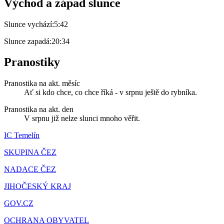
Východ a západ slunce
Slunce vychází:
5:42
Slunce zapadá:
20:34
Pranostiky
Pranostika na akt. měsíc
Ať si kdo chce, co chce říká - v srpnu ještě do rybníka.
Pranostika na akt. den
V srpnu již nelze slunci mnoho věřit.
IC Temelín
SKUPINA ČEZ
NADACE ČEZ
JIHOČESKÝ KRAJ
GOV.CZ
OCHRANA OBYVATEL