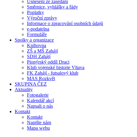
Usnesení ze zasedání
Směrnice, vyhlášky a řády
Poplatky
Výroční zprávy
Informace o zpracování osobních údajů
e-podatelna
Formuláře
Spolky a organizace
Knihovna
ZŠ a MŠ Zahájí
SDH Zahájí
Pionýrský oddíl Draci
Klub vojenské historie Vltava
FK Zahájí - futsalový klub
MAS Rozkvět
SKUPINA ČEZ
Aktuality
Fotogalerie
Kalendář akcí
Napsali o nás
Kontakt
Kontakt
Napište nám
Mapa webu