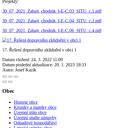
Projekty:
30_07_2021_Zahaji_chodnik_I-E-C.03_SITU_c.1.pdf
30_07_2021_Zahaji_chodnik_I-E-C.04_SITU_c.2.pdf
30_07_2021_Zahaji_chodnik_I-E-C.06_SITU_c.4.pdf
17. Řešení dopravního zklidnění v obci 1
Datum vložení:
24. 3. 2022 11:09
Datum poslední aktualizace:
20. 1. 2023 18:33
Autor:
Josef Kazík
Obec
Historie obce
Kroniky a matriky obce
Územní plán obce
Územní studie zástavby
Odpadové hospodářství
Letecké snímky obce