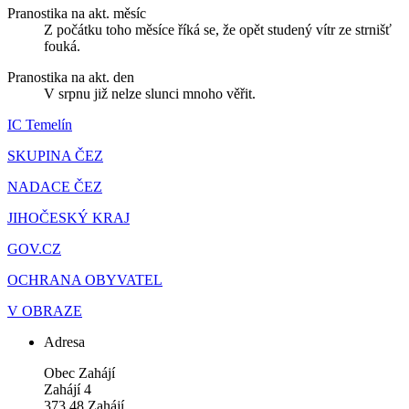
Pranostika na akt. měsíc
Z počátku toho měsíce říká se, že opět studený vítr ze strnišť
fouká.
Pranostika na akt. den
V srpnu již nelze slunci mnoho věřit.
IC Temelín
SKUPINA ČEZ
NADACE ČEZ
JIHOČESKÝ KRAJ
GOV.CZ
OCHRANA OBYVATEL
V OBRAZE
Adresa
Obec Zahájí
Zahájí 4
373 48 Zahájí