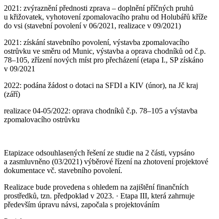
2021: zvýraznění přednosti zprava – doplnění příčných pruhů
u křižovatek, vyhotovení zpomalovacího prahu od Holubářů kříže
do vsi (stavební povolení v 06/2021, realizace v 09/2021)
2021: získání stavebního povolení, výstavba zpomalovacího
ostrůvku ve směru od Munic, výstavba a oprava chodníků od č.p.
78–105, zřízení nových míst pro přecházení (etapa I., SP získáno
v 09/2021
2022: podána žádost o dotaci na SFDI a KIV (únor), na Jč kraj
(září)
realizace 04-05/2022: oprava chodníků č.p. 78–105 a výstavba
zpomalovacího ostrůvku
Etapizace odsouhlasených řešení ze studie na 2 části, vypsáno
a zasmluvněno (03/2021) výběrové řízení na zhotovení projektové
dokumentace vč. stavebního povolení.
Realizace bude provedena s ohledem na zajištění finančních
prostředků, tzn. předpoklad v 2023. · Etapa III, která zahrnuje
především úpravu návsi, započala s projektováním