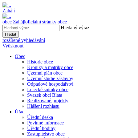
Zahájí
obec
Zahájí
oficiální stránky obce
Hledaný výraz
Hledat
rozšířené vyhledávání
Vytisknout
Obec
Historie obce
Kroniky a matriky obce
Územní plán obce
Územní studie zástavby
Odpadové hospodářství
Letecké snímky obce
Svazek obcí Blata
Realizované projekty
Hlášení rozhlasu
Úřad
Úřední deska
Povinné informace
Úřední hodiny
Zastupitelstvo obce