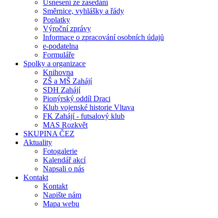
Usnesení ze zasedání
Směrnice, vyhlášky a řády
Poplatky
Výroční zprávy
Informace o zpracování osobních údajů
e-podatelna
Formuláře
Spolky a organizace
Knihovna
ZŠ a MŠ Zahájí
SDH Zahájí
Pionýrský oddíl Draci
Klub vojenské historie Vltava
FK Zahájí - futsalový klub
MAS Rozkvět
SKUPINA ČEZ
Aktuality
Fotogalerie
Kalendář akcí
Napsali o nás
Kontakt
Kontakt
Napište nám
Mapa webu