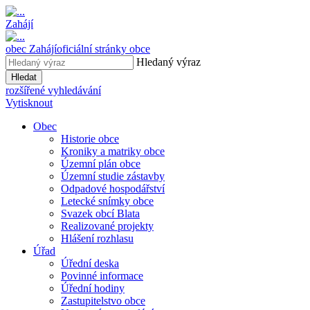
Zahájí
obec
Zahájí
oficiální stránky obce
Hledaný výraz
Hledat
rozšířené vyhledávání
Vytisknout
Obec
Historie obce
Kroniky a matriky obce
Územní plán obce
Územní studie zástavby
Odpadové hospodářství
Letecké snímky obce
Svazek obcí Blata
Realizované projekty
Hlášení rozhlasu
Úřad
Úřední deska
Povinné informace
Úřední hodiny
Zastupitelstvo obce