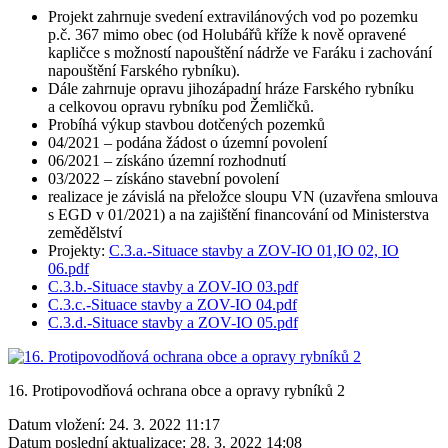
Projekt zahrnuje svedení extravilánových vod po pozemku
p.č. 367 mimo obec (od Holubářů kříže k nově opravené
kapličce s možností napouštění nádrže ve Faráku i zachování
napouštění Farského rybníku).
Dále zahrnuje opravu jihozápadní hráze Farského rybníku
a celkovou opravu rybníku pod Žemličků.
Probíhá výkup stavbou dotčených pozemků
04/2021 – podána žádost o územní povolení
06/2021 – získáno územní rozhodnutí
03/2022 – získáno stavební povolení
realizace je závislá na přeložce sloupu VN (uzavřena smlouva
s EGD v 01/2021) a na zajištění financování od Ministerstva
zemědělství
Projekty:
C.3.a.-Situace stavby a ZOV-IO 01,IO 02, IO
06.pdf
C.3.b.-Situace stavby a ZOV-IO 03.pdf
C.3.c.-Situace stavby a ZOV-IO 04.pdf
C.3.d.-Situace stavby a ZOV-IO 05.pdf
16. Protipovodňová ochrana obce a opravy rybníků 2
Datum vložení:
24. 3. 2022 11:17
Datum poslední aktualizace:
28. 3. 2022 14:08