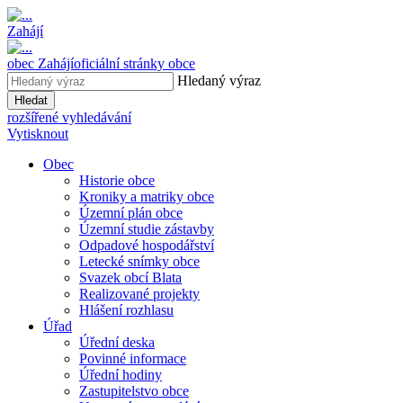
Zahájí
obec
Zahájí
oficiální stránky obce
Hledaný výraz
Hledat
rozšířené vyhledávání
Vytisknout
Obec
Historie obce
Kroniky a matriky obce
Územní plán obce
Územní studie zástavby
Odpadové hospodářství
Letecké snímky obce
Svazek obcí Blata
Realizované projekty
Hlášení rozhlasu
Úřad
Úřední deska
Povinné informace
Úřední hodiny
Zastupitelstvo obce