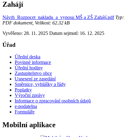
Zahájí
Návrh_Rozpocet_nakladu_a_vynosu MŠ a ZŠ Zahájí.pdf
Typ:
PDF dokument, Velikost: 62.32 kB
Vyvěšeno: 28. 11. 2025
Datum sejmutí: 16. 12. 2025
Úřad
Úřední deska
Povinné informace
Úřední hodiny
Zastupitelstvo obce
Usnesení ze zasedání
Směrnice, vyhlášky a řády
Poplatky
Výroční zprávy
Informace o zpracování osobních údajů
e-podatelna
Formuláře
Mobilní aplikace