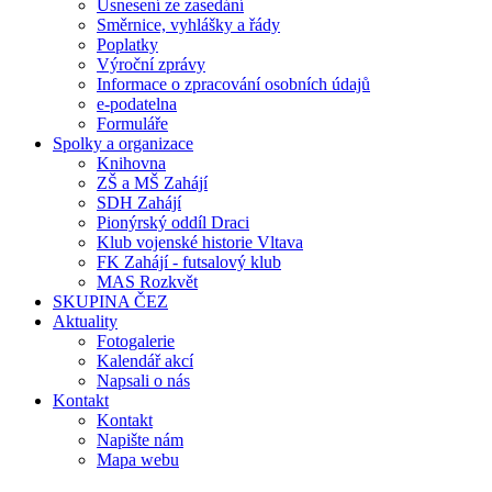
Usnesení ze zasedání
Směrnice, vyhlášky a řády
Poplatky
Výroční zprávy
Informace o zpracování osobních údajů
e-podatelna
Formuláře
Spolky a organizace
Knihovna
ZŠ a MŠ Zahájí
SDH Zahájí
Pionýrský oddíl Draci
Klub vojenské historie Vltava
FK Zahájí - futsalový klub
MAS Rozkvět
SKUPINA ČEZ
Aktuality
Fotogalerie
Kalendář akcí
Napsali o nás
Kontakt
Kontakt
Napište nám
Mapa webu