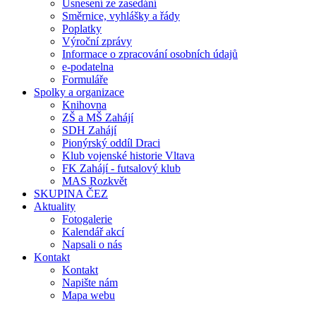
Usnesení ze zasedání
Směrnice, vyhlášky a řády
Poplatky
Výroční zprávy
Informace o zpracování osobních údajů
e-podatelna
Formuláře
Spolky a organizace
Knihovna
ZŠ a MŠ Zahájí
SDH Zahájí
Pionýrský oddíl Draci
Klub vojenské historie Vltava
FK Zahájí - futsalový klub
MAS Rozkvět
SKUPINA ČEZ
Aktuality
Fotogalerie
Kalendář akcí
Napsali o nás
Kontakt
Kontakt
Napište nám
Mapa webu