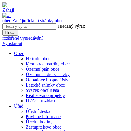
Zahájí
obec
Zahájí
oficiální stránky obce
Hledaný výraz
Hledat
rozšířené vyhledávání
Vytisknout
Obec
Historie obce
Kroniky a matriky obce
Územní plán obce
Územní studie zástavby
Odpadové hospodářství
Letecké snímky obce
Svazek obcí Blata
Realizované projekty
Hlášení rozhlasu
Úřad
Úřední deska
Povinné informace
Úřední hodiny
Zastupitelstvo obce